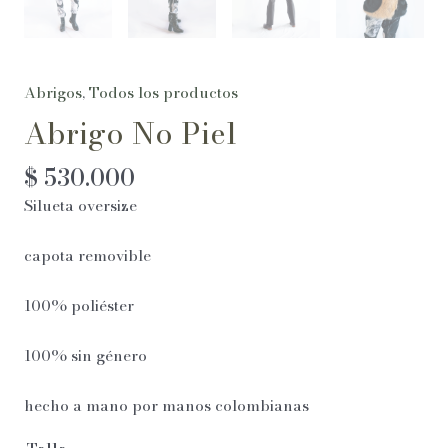
Abrigos
,
Todos los productos
Abrigo No Piel
$
530.000
Silueta oversize
capota removible
100% poliéster
100% sin género
hecho a mano por manos colombianas