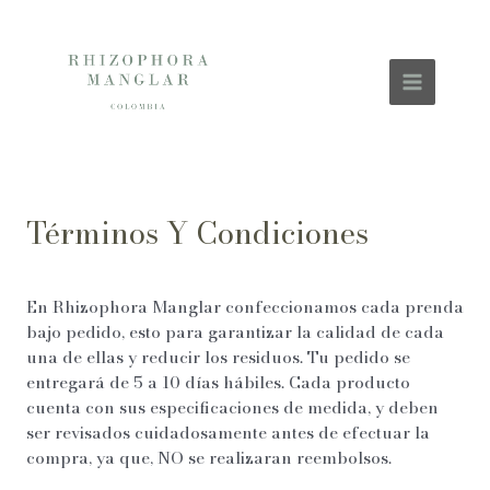
Ir
al
contenido
MAIN
MENU
Términos Y Condiciones
En Rhizophora Manglar confeccionamos cada prenda
bajo pedido, esto para garantizar la calidad de cada
una de ellas y reducir los residuos. Tu pedido se
entregará de 5 a 10 días hábiles. Cada producto
cuenta con sus especificaciones de medida, y deben
ser revisados cuidadosamente antes de efectuar la
compra, ya que, NO se realizaran reembolsos.